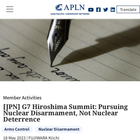
Translate
Member Activities
:
[JPN] G7 Hiroshima Summit: Pursuing Nuclear
Disarmament, Not Nuclear Deterrence
Member Activities
[JPN] G7 Hiroshima Summit: Pursuing
Nuclear Disarmament, Not Nuclear
Deterrence
Arms Control
Nuclear Disarmament
18 May 2023
|
FUJIWARA Kiichi