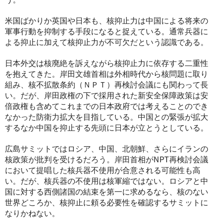
米国ばかりか英国や日本も、核抑止力は中国による将来の
軍事行動を抑制する手段になると捉えている。通常兵器に
よる抑止に加えて核抑止力が不可欠だという認識である。
日本外交は核廃絶を訴えながら核抑止力に依存する二重性
を抱えてきた。岸田文雄首相は外相時代から核問題に取り
組み、核不拡散条約（ＮＰＴ）再検討会議にも関わって長
い。だが、岸田政権の下で採用された新安全保障政策は安
倍政権も含めてこれまでの日本政府では考えることのでき
なかった防衛力拡大を目指している。中国との緊張が拡大
するなか中国を抑止する先頭に日本が立とうとしている。
広島サミットではロシア、中国、北朝鮮、さらにイランの
核政策が批判を受けるだろう。岸田首相がNPT再検討会議
において提唱した核兵器不使用が合意される可能性も高
い。だが、核兵器の不使用は核軍縮ではない。ロシアと中
国に対する西側諸国の結束を第一に求めるなら、核のない
世界どころか、核抑止に頼る必要性を確認するサミットに
なりかねない。