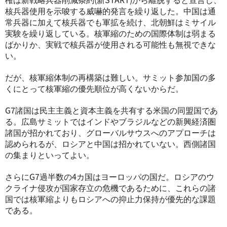
核兵器使用を示唆する威嚇的発言を繰り返した。中国は通
常兵器に加えて核兵器でも軍拡を続け、北朝鮮はミサイル
実験を繰り返している。核軍縮のための国際体制は弱まる
ばかりか、実戦で核兵器が使用される可能性も無視できな
い。
だが、核軍縮体制の再構築は難しい。サミット参加国の多
くにとって核軍縮の優先順位が高くないからだ。
G7諸国は民主主義と資本主義を共有する米国の同盟国であ
る。広島サミットではインドやブラジルなどの新興経済圏
諸国が招かれており、グローバルサウスへのアプローチは
認められるが、ロシアと中国は招かれていない。西側諸国
の集まりといってよい。
さらにG7過半数の4カ国はヨーロッパの国だ。ロシアのウ
クライナ侵攻が国家存立の危機であるために、これらの諸
国では核軍縮よりもロシアへの抑止力保持が優先的な課題
である。