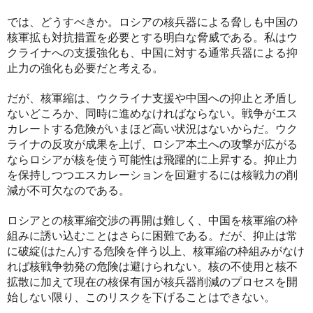
では、どうすべきか。ロシアの核兵器による脅しも中国の
核軍拡も対抗措置を必要とする明白な脅威である。私はウ
クライナへの支援強化も、中国に対する通常兵器による抑
止力の強化も必要だと考える。
だが、核軍縮は、ウクライナ支援や中国への抑止と矛盾し
ないどころか、同時に進めなければならない。戦争がエス
カレートする危険がいまほど高い状況はないからだ。ウク
ライナの反攻が成果を上げ、ロシア本土への攻撃が広がる
ならロシアが核を使う可能性は飛躍的に上昇する。抑止力
を保持しつつエスカレーションを回避するには核戦力の削
減が不可欠なのである。
ロシアとの核軍縮交渉の再開は難しく、中国を核軍縮の枠
組みに誘い込むことはさらに困難である。だが、抑止は常
に破綻(はたん)する危険を伴う以上、核軍縮の枠組みがなけ
れば核戦争勃発の危険は避けられない。核の不使用と核不
拡散に加えて現在の核保有国が核兵器削減のプロセスを開
始しない限り、このリスクを下げることはできない。