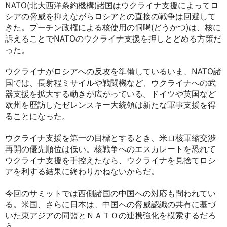
NATO(北大西洋条約機構)諸国はウクライナ支援によってロ
シアの脅威を抑えながらロシアとの直接の戦争は回避して
きた。プーチン政権による核使用の恫喝(どうかつ)は、核に
訴えることでNATOのウクライナ支援を押しとどめる方策だ
った。
ウクライナがロシアへの反攻を準備しているいま、NATO諸
国では、長射程ミサイルや戦闘機など、ウクライナへの武
器支援を拡大する動きが広がっている。ドイツや英国など
欧州を歴訪したゼレンスキー大統領は新たな軍事支援を得
ることになった。
ウクライナ支援を第一の目標とするとき、米ロ核軍縮交渉
再開の優先順位は低い。核戦争へのエスカレートを恐れて
ウクライナ支援を手控えたなら、ウクライナを見捨てロシ
アを利する結果に終わりかねないからだ。
今回のサミットでは西側諸国の中国への対応も問われてい
る。米国、さらに日本は、中国への脅威認識の共有に基づ
いた東アジアの同盟とＮＡＴＯの連携強化を模索するだろ
う。