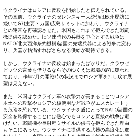
ウクライナはロシアに反攻を開始したと伝えられている。
その直前、ウクライナのゼレンスキー大統領は欧州歴訪に
続いてG7(主要７カ国)広島サミットに加わり、ウクライナ
との連帯を再確認させた。米国もこれまで拒んできた戦闘
機提供を認めた。旧ソ連時代の兵器を中心とする戦争は
NATO(北大西洋条約機構)諸国の先端兵器による戦争に変わ
り、兵器が枯渇すればさらなる供給が期待できる。
しかし、ウクライナの反攻は始まったばかりだ。クラウゼ
ビッツの言葉を借りるならそのゆくえは戦場の霧に覆われ
ており、昨年2月の開戦時の状況までロシア軍を押し戻す展
望は見えない。
また、米国はウクライナ軍の攻撃力が高まることでロシア
本土への攻撃やロシアの核使用など戦争がエスカレートす
る危険を恐れている。ウクライナを盾にとってNATO諸国の
安全を確保することには熱心でもロシアと直接の戦争は避
けたい。戦闘機や長射程ミサイルの供与を拒んできた理由
もそこにあった。ウクライナに提供する武器の高度化は進