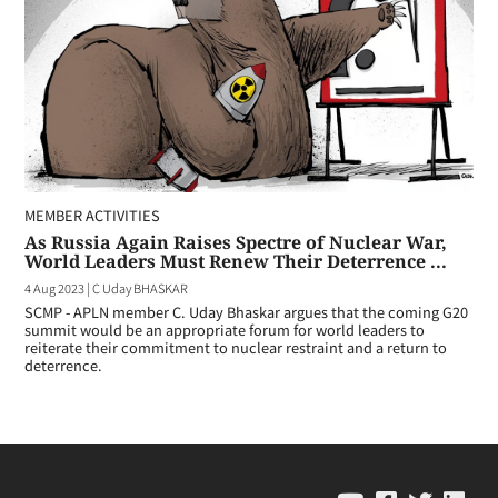
MEMBER ACTIVITIES
As Russia Again Raises Spectre of Nuclear War,
World Leaders Must Renew Their Deterrence ...
4 Aug 2023
|
C Uday BHASKAR
SCMP - APLN member C. Uday Bhaskar argues that the coming G20
summit would be an appropriate forum for world leaders to
reiterate their commitment to nuclear restraint and a return to
deterrence.