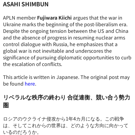
ASAHI SHIMBUN
APLN member
Fujiwara Kiichi
argues that the war in
Ukraine marks the beginning of the post-liberalism era.
Despite the ongoing tension between the US and China
and the absence of progress in resuming nuclear arms
control dialogue with Russia, he emphasizes that a
global war is not inevitable and underscores the
significance of pursuing diplomatic opportunities to curb
the escalation of conflicts.
This article is written in Japanese. The original post may
be found
here
.
リベラルな秩序の終わり 合従連衡、競い合う勢力
圏
ロシアのウクライナ侵攻から1年4カ月になる。この戦争
は、そしてこれからの世界は、どのような方向に向かって
いるのだろうか。