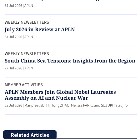
31 Jul 2026
|
APLN
WEEKLY NEWSLETTERS
July 2026 in Review at APLN
31 Jul 2026
|
APLN
WEEKLY NEWSLETTERS
South China Sea Tensions: Insights from the Region
27 Jul 2026
|
APLN
MEMBER ACTIVITIES
APLN Members Join Global Nobel Laureates
Assembly on AI and Nuclear War
22 Jul 2026
|
Manpreet SETHI, Tong ZHAO, Melissa PARKE and SUZUKI Tatsujiro
Related Articles