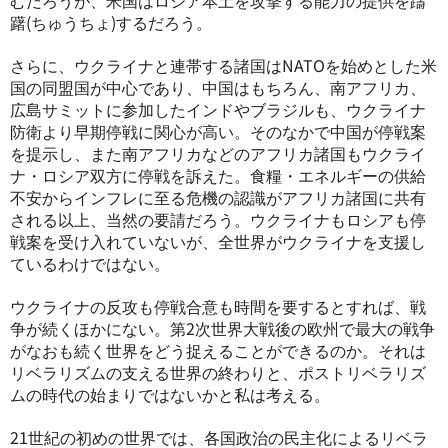
むだろうが、米国はロシア本土を攻撃する能力の提供を躊
躇(ちゅうちょ)するだろう。
さらに、ウクライナと連帯する諸国はNATOを始めとした米
国の同盟国が中心であり、中国はもちろん、南アフリカ、
広島サミットに参加したインドやブラジルも、ウクライナ
防衛より早期停戦に関心が高い。そのなかで中国が停戦案
を提示し、また南アフリカなどのアフリカ諸国もウクライ
ナ・ロシア双方に停戦を訴えた。食糧・エネルギーの供給
不安からインフレに至る危機の認識がアフリカ諸国に共有
される以上、当然の要請だろう。ウクライナもロシアも停
戦案を受け入れていないが、全世界がウクライナを支援し
ているわけではない。
ウクライナの反攻も停戦合意も時間を要するとすれば、戦
争が続くほかにない。第2次世界大戦後の欧州で最大の戦争
がなおも続く世界をどう捉えることができるのか。それは
リベラリズムの支える世界の終わりと、ポストリベラリズ
ムの時代の始まりではないかと私は考える。
21世紀の初めの世界では、各国政治の民主化によるリベラ