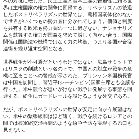
への対抗に転じた。民主主義と資本主義の普遍性に頼る世
界は主権国家の権力闘争に回帰する。リベラリズムの後退
したポストリベラリズムの世界では、覇権国弱体化のなか
で世界がいくつもの勢力圏に分かれてしまう。価値と制度
を共有する欧米も勢力圏の一つに過ぎない。ナショナリズ
ムを鼓舞する権力が国益を求めて厳しく向かい合う。国際
関係は国際法や機構ではなく力の均衡、つまり各国が合従
連衡を繰り返す空間となる。
世界戦争が不可避だというわけではない。広島サミットで
はリスクの削減という名の下で、中国との対立が戦争の危
機に至ることへの警戒が示された。ブリンケン米国務長官
は中国を訪問し、習近平(シーチンピン)国家主席とも会談を
行った。米中競合が思いがけない戦争に発展する事態を回
避する、紛争にガードレールを設けるような外交である。
だが、ポストリベラリズムの世界が安定に向かう展望はな
い。米中の緊張緩和はほど遠く、戦争を続けるロシアとの
間では核軍縮交渉再開のような紛争予防を実現する糸口も
見えない。