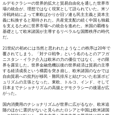
ルデモクラシーの世界的拡大と貿易自由化を通した世界市
場の統合が、理想ではなく現実として語られていた。米ソ
冷戦終結によって東欧ばかりか旧ソ連も民主主義と資本主
義に転換すると期待された。共産党支配の続く中国も独裁
を支えるために世界市場への統合を進めた。米国の覇権を
基礎として欧米諸国が主導するリベラルな国際秩序の時代
だ。
21世紀の初めには当然と思われたようなこの秩序は20年で
覆されてしまう。「対テロ戦争」という名のもとのアフガ
ニスタン・イラク介入は欧米の力の優位ではなく、その限
界を露呈した。世界金融危機以後の世界経済は貿易の主導
する経済成長という構図を突き崩し、欧米諸国のなかでは
自由貿易への批判が移民・難民排斥と結びついた右派ポピ
ュリズムの主張となった。東欧、トルコ、インド、そして
日本までナショナリズムの高揚とデモクラシーの後退が広
がった。
国内消費用のナショナリズムが世界に広がるなか、欧米追
随のほかに選択がないと見られたロシアと中国は欧米諸国